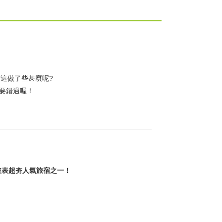
在這做了些甚麼呢?
要錯過喔！
破表超夯人氣旅宿之一！