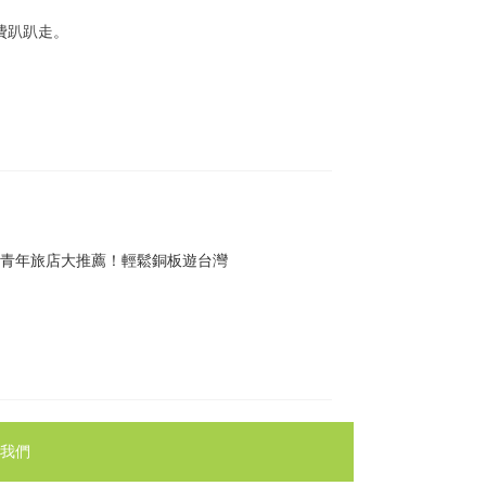
費趴趴走。
台十大青年旅店大推薦！輕鬆銅板遊台灣
我們