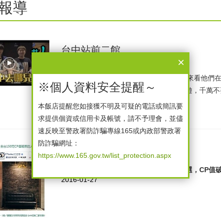
報導
台中站前二館
×
2017年3月25日
知名部落客YY5G入住台中站前二館囉~快來看他們
※個人資料安全提醒～
這次型遊蜈蚣特地來帶各位體驗極速台中遊，千萬不
2017-04-09
本飯店提醒您如接獲不明及可疑的電話或簡訊要
求提供個資或信用卡及帳號，請不予理會，並儘
速反映至警政署防詐騙專線165或內政部警政署
防詐騙網址：
台中站前二館
https://www.165.gov.tw/list_protection.aspx
交通部觀光局舉辦「旅宿英雄榜」網路票選，CP值
2016-01-27