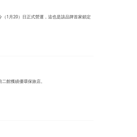
今（1月20）日正式營運，這也是該品牌首家鎖定
站前二館獲績優環保旅店。